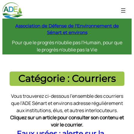
Aller
au
contenu
Association de Défense de l'Environnement de
Sénart et environs
Pour que le progrès n'oublie pas l'Humain, pour que
le progrès n'oublie pas la Vie
Catégorie :
Courriers
Vous trouverez ci-dessous l’ensemble des courriers
que l’ADE Sénart et environs adresse régulièrement
aux institutions, élus, et autres interlocuteurs.
Cliquez sur un article pour consulter son contenu et
voir le courrier.
Eaux usées : alerte sur la