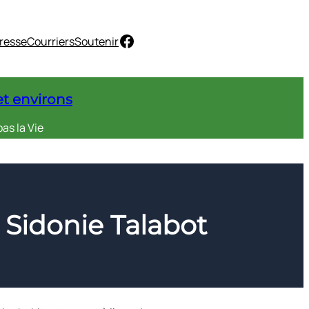
Facebook
resse
Courriers
Soutenir
et environs
as la Vie
e Sidonie Talabot