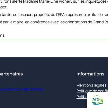
environs alerte Madame Marie-Line Pichery sur les inquiétudes 
abot.
tante, cet espace, propriété de l’EPA, représente un îlot de re
ué par la maire, en cohérence avec les orientations de Grand Pa
ins.
artenaires
Informations
Mentions légales
e Pécheurs Naturalistes
Politique de confi
Politique de cooki