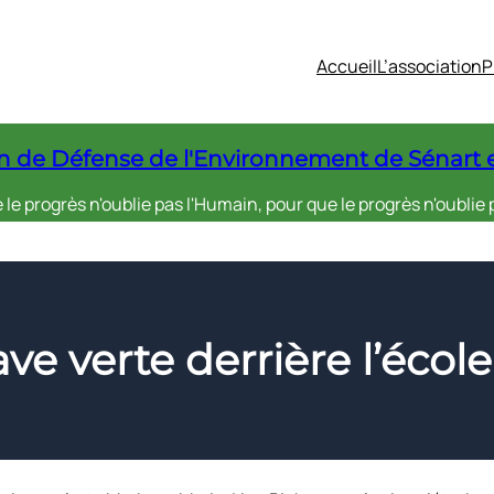
Accueil
L’association
P
n de Défense de l'Environnement de Sénart 
le progrès n'oublie pas l'Humain, pour que le progrès n'oublie p
ave verte derrière l’écol