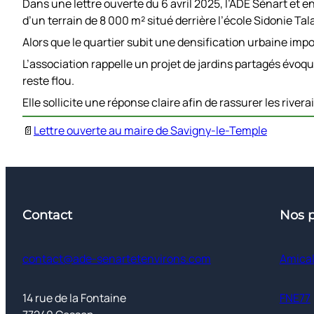
Dans une lettre ouverte du 6 avril 2025, l’ADE Sénart et 
d’un terrain de 8 000 m² situé derrière l’école Sidonie Tal
Alors que le quartier subit une densification urbaine impor
L’association rappelle un projet de jardins partagés évoq
reste flou.
Elle sollicite une réponse claire afin de rassurer les rivera
📄
Lettre ouverte au maire de Savigny-le-Temple
Contact
Nos p
contact@ade-senartetenvirons.com
Amical
14 rue de la Fontaine
FNE77