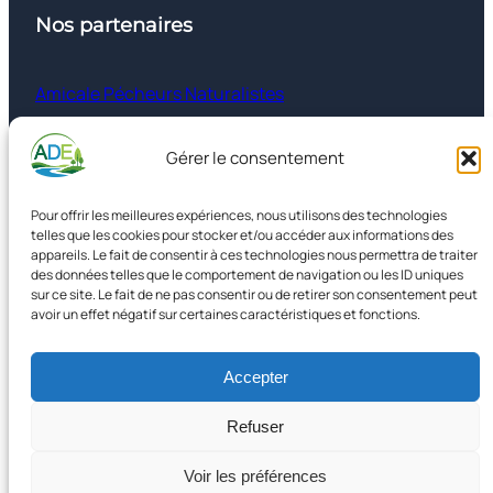
Nos partenaires
Amicale Pécheurs Naturalistes
FNE77
Gérer le consentement
UFCNA
Pour offrir les meilleures expériences, nous utilisons des technologies
telles que les cookies pour stocker et/ou accéder aux informations des
appareils. Le fait de consentir à ces technologies nous permettra de traiter
des données telles que le comportement de navigation ou les ID uniques
Informations
sur ce site. Le fait de ne pas consentir ou de retirer son consentement peut
avoir un effet négatif sur certaines caractéristiques et fonctions.
Mentions légales
Politique de confidentialité
Accepter
Politique de cookies
Refuser
©2026
©2026
Voir les préférences
Association de Défense de l'Environnement de Sénart et environs