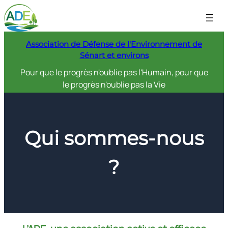
Aller
au
contenu
Association de Défense de l'Environnement de
Sénart et environs
Pour que le progrès n'oublie pas l'Humain, pour que
le progrès n'oublie pas la Vie
Qui sommes-nous
?