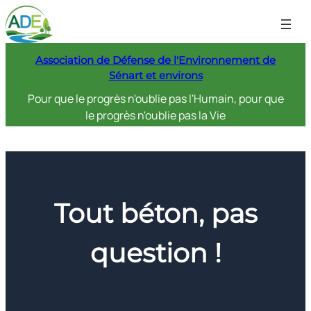
Aller
au
contenu
Association de Défense de l'Environnement de
Sénart et environs
Pour que le progrès n'oublie pas l'Humain, pour que
le progrès n'oublie pas la Vie
Tout béton, pas
question !