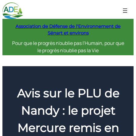
Aller
au
contenu
Association de Défense de l'Environnement de
Sénart et environs
Pour que le progrès n'oublie pas l'Humain, pour que
le progrès n'oublie pas la Vie
Avis sur le PLU de
Nandy : le projet
Mercure remis en